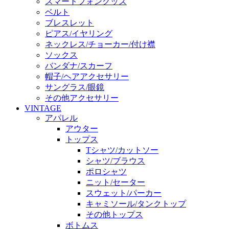
スマートフォングッズ
ベルト
ブレスレット
ピアス/イヤリング
ネックレス/チョーカー/付け襟
ソックス
バンダナ/スカーフ
帽子/ヘアアクセサリー
サングラス/眼鏡
その他アクセサリー
VINTAGE
アパレル
アウター
トップス
Tシャツ/カットソー
シャツ/ブラウス
ポロシャツ
ニット/セーター
スウェット/パーカー
キャミソール/タンクトップ
その他トップス
ボトムス