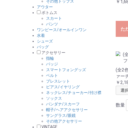
その他トップス
￥1,6
アウター
ボトムス
スカート
パンツ
た
ワンピース/オールインワン
水着
シューズ
バッグ
アクセサリー
指輪
バッジ
(全2
スマートフォングッズ
ベルト
ァー
ブレスレット
￥2,1
ピアス/イヤリング
ネックレス/チョーカー/付け襟
ソックス
バンダナ/スカーフ
数量
帽子/ヘアアクセサリー
サングラス/眼鏡
その他アクセサリー
VINTAGE