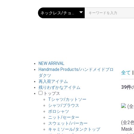
NEW ARRIVAL
Handmade Products/ハンドメイドプロ
全て
|
ダクツ
再入荷アイテム
39件
残りわずかなアイテム
トップス
Tシャツ/カットソー
シャツ/ブラウス
ポロシャツ
ニット/セーター
(全2色)
スウェット/パーカー
Mask
キャミソール/タンクトップ