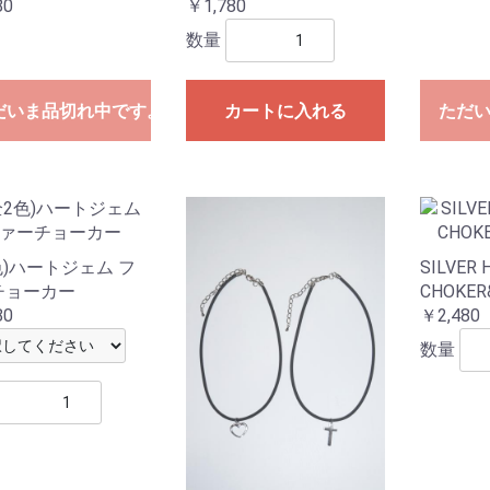
80
￥1,780
数量
だいま品切れ中です。
カートに入れる
ただ
色)ハートジェム フ
SILVER 
チョーカー
CHOKER
80
￥2,480
数量